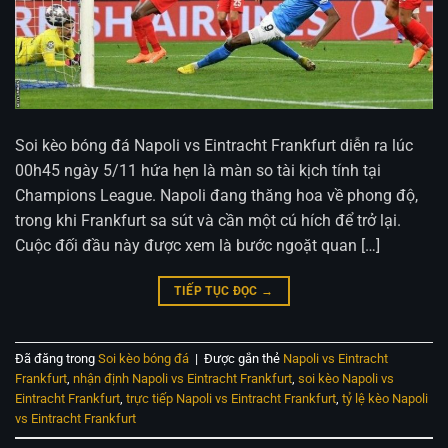
Soi kèo bóng đá Napoli vs Eintracht Frankfurt diễn ra lúc
00h45 ngày 5/11 hứa hẹn là màn so tài kịch tính tại
Champions League. Napoli đang thăng hoa về phong độ,
trong khi Frankfurt sa sút và cần một cú hích để trở lại.
Cuộc đối đầu này được xem là bước ngoặt quan […]
TIẾP TỤC ĐỌC
→
Đã đăng trong
Soi kèo bóng đá
|
Được gắn thẻ
Napoli vs Eintracht
Frankfurt
,
nhận định Napoli vs Eintracht Frankfurt
,
soi kèo Napoli vs
Eintracht Frankfurt
,
trực tiếp Napoli vs Eintracht Frankfurt
,
tỷ lệ kèo Napoli
vs Eintracht Frankfurt