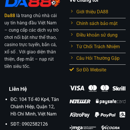
Giới thiệu DA88
Da88
là trang chủ nhà cái
uy tín hàng đầu Việt Nam
Chính sách bảo mật
– cung cấp các dịch vụ trò
Điều khoản sử dụng
chơi nổi bật như thể thao,
casino trực tuyến, bắn cá,
Từ Chối Trách Nhiệm
xổ số . Với giao diện thân
Câu Hỏi Thường Gặp
thiện, đẹp mắt – nạp rút
tiền siêu tốc.
Sơ Đồ Website
Liên Hệ
ĐC: 104 Tổ 40 Kp4, Tân
Chánh Hiệp, Quận 12,
Hồ Chí Minh, Việt Nam
SĐT: 0902582126