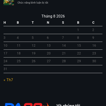
Thức
ở
Chức năng bình luận bị tắt
Cup
&
Top
2026
FAQ
Nhà
Tại
Toàn
Cái
Tháng 8 2026
DA88
Tập
Cá
–
H
B
T
N
S
B
C
Cược
Khuyến
World
Mãi
1
2
Cup
Cực
2026
Khủng
3
4
5
6
7
8
9
Uy
Tín
10
11
12
13
14
15
16
Nhất
17
18
19
20
21
22
23
24
25
26
27
28
29
30
31
« Th7
Về chúng tôi