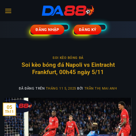
Chuyển
đến
nội
dung
ĐĂNG NHẬP
ĐĂNG KÝ
SOI KÈO BÓNG ĐÁ
Soi kèo bóng đá Napoli vs Eintracht
Frankfurt, 00h45 ngày 5/11
ĐÃ ĐĂNG TRÊN
THÁNG 11 5, 2025
BỞI
TRẦN THỊ MAI ANH
05
Th11