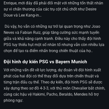
Enrique, mới đây đã phải đối mặt với những tổn thất nhân
sự vì chấn thương của các trụ cột chủ chốt như Desire
Doue và Lee Kang-in…
Dù vậy, họ vẫn có những sự trở lại quan trọng như Joao
Neves và Fabian Ruiz, giúp tăng cường sức mạnh tuyến
giữa và khả năng cạnh tranh. Điều này cho thấy đội hình
PSG tuy thiếu hụt một số nhân tố nhưng vẫn còn nhiều lựa
chọn để tạo ra điểm nhấn trong chiến thuật của họ..
Đội hình dự kiến PSG vs Bayern Munich
Với những vấn đề về lực lượng, dự đoán về đội hình xuất
phát của hai đội có thể thay đổi dựa trên chiến thuật và
từng trận đấu cụ thể. Theo dự kiến, đội hình PSG sẽ được
xây dựng theo sơ đồ 4-3-3, với thủ môn Chevalier bắt chính,
cùng các hậu vệ Hakimi, Pacho, Beraldo, Mendes hỗ trợ
phòng ngự.