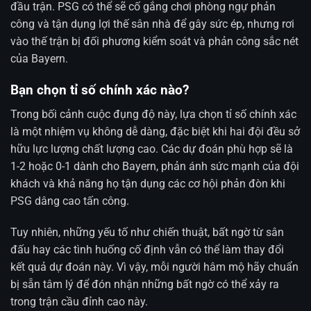
đầu trận. PSG có thể sẽ cố gắng chơi phòng ngự phản
công và tận dụng lợi thế sân nhà để gây sức ép, nhưng rơi
vào thế trận bị đối phương kiểm soát và phản công sắc nét
của Bayern.
Bạn chọn tỉ số chính xác nào?
Trong bối cảnh cuộc đụng độ này, lựa chọn tỉ số chính xác
là một nhiệm vụ không dễ dàng, đặc biệt khi hai đội đều sở
hữu lực lượng chất lượng cao. Các dự đoán phù hợp sẽ là
1-2 hoặc 0-1 dành cho Bayern, phản ánh sức mạnh của đội
khách và khả năng họ tận dụng các cơ hội phản đòn khi
PSG dâng cao tấn công.
Tuy nhiên, những yếu tố như chiến thuật, bất ngờ từ sân
đấu hay các tình huống cố định vẫn có thể làm thay đổi
kết quả dự đoán này. Vì vậy, mỗi người hâm mộ hãy chuẩn
bị sẵn tâm lý để đón nhận những bất ngờ có thể xảy ra
trong trận cầu đỉnh cao này.