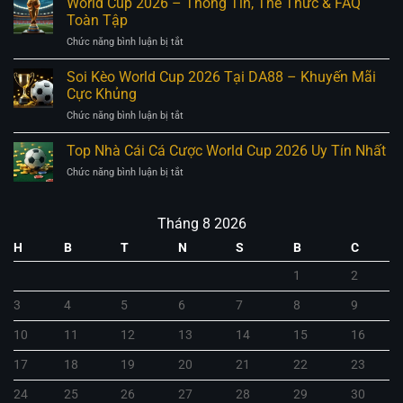
World Cup 2026 – Thông Tin, Thể Thức & FAQ
Nổ
Chơi
Hũ
Toàn Tập
Nổ
Phổ
ở
Chức năng bình luận bị tắt
Hũ
Biến
World
DA88
Tại
Cup
Cho
Soi Kèo World Cup 2026 Tại DA88 – Khuyến Mãi
DA88
2026
Người
Cực Khủng
–
Mới
ở
Chức năng bình luận bị tắt
Thông
Soi
Tin,
Kèo
Top Nhà Cái Cá Cược World Cup 2026 Uy Tín Nhất
Thể
World
Thức
ở
Chức năng bình luận bị tắt
Cup
&
Top
2026
FAQ
Nhà
Tại
Toàn
Cái
Tháng 8 2026
DA88
Tập
Cá
–
H
B
T
N
S
B
C
Cược
Khuyến
World
Mãi
1
2
Cup
Cực
2026
Khủng
3
4
5
6
7
8
9
Uy
Tín
10
11
12
13
14
15
16
Nhất
17
18
19
20
21
22
23
24
25
26
27
28
29
30