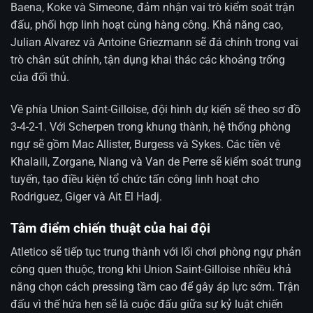
Baena, Koke và Simeone, đảm nhận vai trò kiểm soát trận
đấu, phối hợp linh hoạt cùng hàng công. Khả năng cao,
Julian Alvarez và Antoine Griezmann sẽ đá chính trong vai
trò chân sút chính, tận dụng khai thác các khoảng trống
của đối thủ.
Về phía Union Saint-Gilloise, đội hình dự kiến sẽ theo sơ đồ
3-4-2-1. Với Scherpen trong khung thành, hệ thống phòng
ngự sẽ gồm Mac Allister, Burgess và Sykes. Các tiền vệ
Khalaili, Zorgane, Niang và Van de Perre sẽ kiểm soát trung
tuyến, tạo điều kiện tổ chức tấn công linh hoạt cho
Rodriguez, Giger và Ait El Hadj.
Tâm điểm chiến thuật của hai đội
Atletico sẽ tiếp tục trung thành với lối chơi phòng ngự phản
công quen thuộc, trong khi Union Saint-Gilloise nhiều khả
năng chọn cách pressing tầm cao để gây áp lực sớm. Trận
đấu vì thế hứa hẹn sẽ là cuộc đấu giữa sự kỷ luật chiến