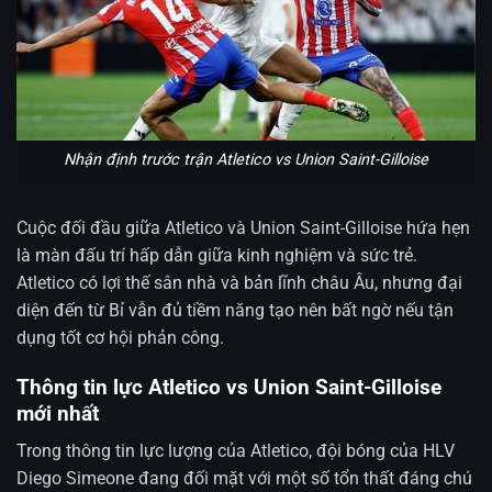
Nhận định trước trận Atletico vs Union Saint-Gilloise
Cuộc đối đầu giữa Atletico và Union Saint-Gilloise hứa hẹn
là màn đấu trí hấp dẫn giữa kinh nghiệm và sức trẻ.
Atletico có lợi thế sân nhà và bản lĩnh châu Âu, nhưng đại
diện đến từ Bỉ vẫn đủ tiềm năng tạo nên bất ngờ nếu tận
dụng tốt cơ hội phản công.
Thông tin lực Atletico vs Union Saint-Gilloise
mới nhất
Trong thông tin lực lượng của Atletico, đội bóng của HLV
Diego Simeone đang đối mặt với một số tổn thất đáng chú