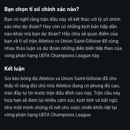
Bạn chọn tỉ số chính xác nào?
Bạn có nghĩ rằng trận đấu này sẽ kết thúc với tỷ số chính
xác như dự đoán? Hay còn có những kịch bản hấp dẫn
nào khác mà bạn dự đoán? Hãy chia sẻ quan điểm của
bạn về tỉ số trận Atletico vs Union Saint-Gilloise để cùng
nhau thảo luận và dự đoán những diễn biến tiếp theo của
vòng phân hạng UEFA Champions League này.
Kết luận
Soi kèo bóng đá Atletico vs Union Saint-Gilloise đã cho
thấy rõ rằng đội chủ nhà Atletico đang có phong độ cao,
tràn đầy tự tin trước trận đấu đỉnh cao này. Trận cầu này
hứa hẹn sẽ đem lại nhiều cảm xúc, kịch tính và bất ngờ,
như một minh chứng rõ nét cho cuộc chiến khốc liệt tại
vòng phân hạng UEFA Champions League.