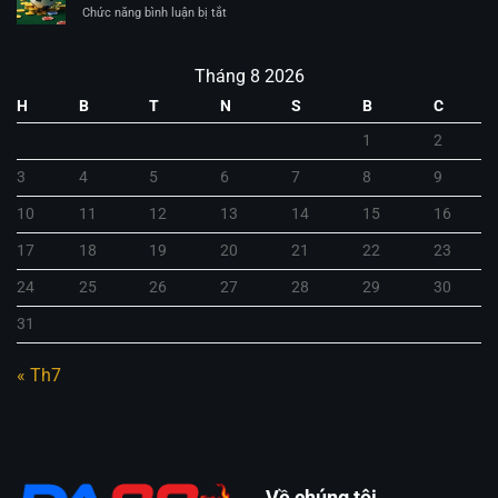
Thức
ở
Chức năng bình luận bị tắt
Cup
&
Top
2026
FAQ
Nhà
Tại
Toàn
Cái
Tháng 8 2026
DA88
Tập
Cá
–
H
B
T
N
S
B
C
Cược
Khuyến
World
Mãi
1
2
Cup
Cực
2026
Khủng
3
4
5
6
7
8
9
Uy
Tín
10
11
12
13
14
15
16
Nhất
17
18
19
20
21
22
23
24
25
26
27
28
29
30
31
« Th7
Về chúng tôi