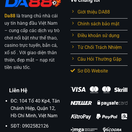
Giới thiệu DA88
Da88
là trang chủ nhà cái
uy tín hàng đầu Việt Nam
Chính sách bảo mật
– cung cấp các dịch vụ trò
Điều khoản sử dụng
chơi nổi bật như thể thao,
casino trực tuyến, bắn cá,
Từ Chối Trách Nhiệm
xổ số . Với giao diện thân
Câu Hỏi Thường Gặp
thiện, đẹp mắt – nạp rút
tiền siêu tốc.
Sơ Đồ Website
Liên Hệ
ĐC: 104 Tổ 40 Kp4, Tân
Chánh Hiệp, Quận 12,
Hồ Chí Minh, Việt Nam
SĐT: 0902582126