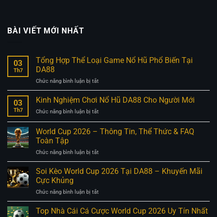
BÀI VIẾT MỚI NHẤT
Tổng Hợp Thể Loại Game Nổ Hũ Phổ Biến Tại
03
DA88
Th7
ở
Chức năng bình luận bị tắt
Tổng
Hợp
Kinh Nghiệm Chơi Nổ Hũ DA88 Cho Người Mới
03
Thể
Th7
ở
Chức năng bình luận bị tắt
Loại
Kinh
Game
Nghiệm
World Cup 2026 – Thông Tin, Thể Thức & FAQ
Nổ
Chơi
Hũ
Toàn Tập
Nổ
Phổ
ở
Chức năng bình luận bị tắt
Hũ
Biến
World
DA88
Tại
Cup
Cho
Soi Kèo World Cup 2026 Tại DA88 – Khuyến Mãi
DA88
2026
Người
Cực Khủng
–
Mới
ở
Chức năng bình luận bị tắt
Thông
Soi
Tin,
Kèo
Top Nhà Cái Cá Cược World Cup 2026 Uy Tín Nhất
Thể
World