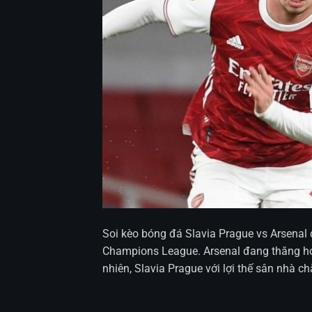
Soi kèo bóng đá Slavia Prague vs Arsenal d
Champions League. Arsenal đang thăng ho
nhiên, Slavia Prague với lợi thế sân nhà c