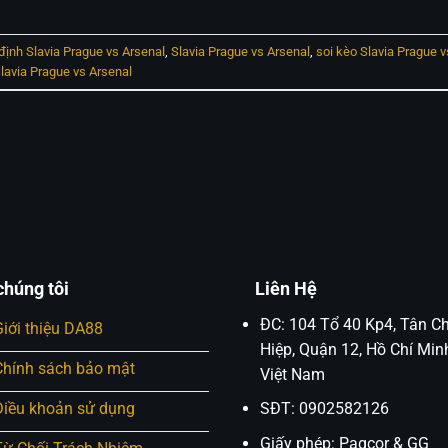
định Slavia Prague vs Arsenal
,
Slavia Prague vs Arsenal
,
soi kèo Slavia Prague v
Slavia Prague vs Arsenal
chúng tôi
Liên Hệ
ĐC: 104 Tổ 40 Kp4, Tân C
Giới thiệu DA88
Hiệp, Quận 12, Hồ Chí Min
Chính sách bảo mật
Việt Nam
SĐT: 0902582126
Điều khoản sử dụng
Giấy phép: Pagcor & GG