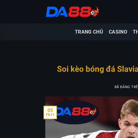
Chuyển
đến
nội
dung
TRANG CHỦ
CASINO
T
Soi kèo bóng đá Slavi
ĐÃ ĐĂNG TR
05
Th11