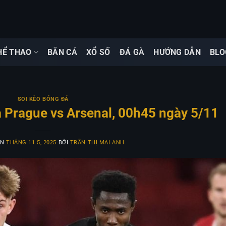
HỂ THAO
BẮN CÁ
XỔ SỐ
ĐÁ GÀ
HƯỚNG DẪN
BLO
SOI KÈO BÓNG ĐÁ
a Prague vs Arsenal, 00h45 ngày 5/11
ÊN
THÁNG 11 5, 2025
BỞI
TRẦN THỊ MAI ANH