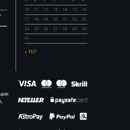
3
4
5
6
7
8
9
Uy
Tín
10
11
12
13
14
15
16
Nhất
s
17
18
19
20
21
22
23
24
25
26
27
28
29
30
31
« Th7
hánh
h,