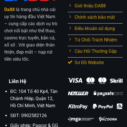
Giới thiệu DA88
Da88
là trang chủ nhà cái
uy tín hàng đầu Việt Nam
Chính sách bảo mật
– cung cấp các dịch vụ trò
Điều khoản sử dụng
chơi nổi bật như thể thao,
casino trực tuyến, bắn cá,
Từ Chối Trách Nhiệm
xổ số . Với giao diện thân
Câu Hỏi Thường Gặp
thiện, đẹp mắt – nạp rút
tiền siêu tốc.
Sơ Đồ Website
Liên Hệ
ĐC: 104 Tổ 40 Kp4, Tân
Chánh Hiệp, Quận 12,
Hồ Chí Minh, Việt Nam
SĐT: 0902582126
Giấy phép: Pagcor & GG