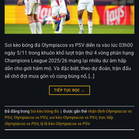
Soi kèo bóng đá Olympiacos vs PSV diễn ra vào lúc 03h00
ngày 5/11 trong khuôn khổ lượt trận thứ 4 vòng phân hạng
Champions League 2025/26 mang lại nhiều dư âm hấp
dẫn cho giới hâm mộ. Và đặc biệt, theo dự đoán, trận đấu
sẽ chờ đợi mưa gôn vô cùng bùng nổ, […]
TIẾP TỤC ĐỌC
→
Đã đăng trong
Soi kèo bóng đá
|
Được gắn thẻ
nhận định Olympiacos vs
PSV
,
Olympiacos vs PSV
,
soi kèo Olympiacos vs PSV
,
trực tiếp
Olympiacos vs PSV
,
tỷ lệ kèo Olympiacos vs PSV