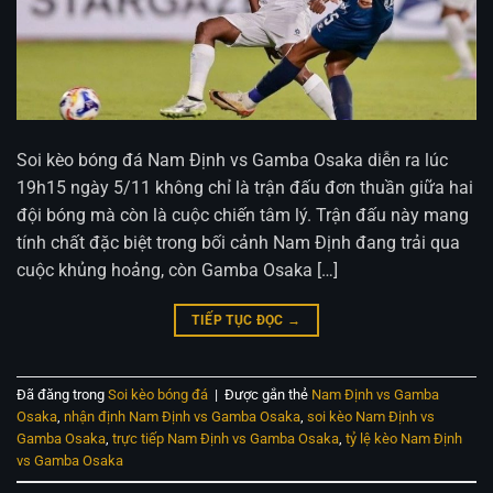
Soi kèo bóng đá Nam Định vs Gamba Osaka diễn ra lúc
19h15 ngày 5/11 không chỉ là trận đấu đơn thuần giữa hai
đội bóng mà còn là cuộc chiến tâm lý. Trận đấu này mang
tính chất đặc biệt trong bối cảnh Nam Định đang trải qua
cuộc khủng hoảng, còn Gamba Osaka […]
TIẾP TỤC ĐỌC
→
Đã đăng trong
Soi kèo bóng đá
|
Được gắn thẻ
Nam Định vs Gamba
Osaka
,
nhận định Nam Định vs Gamba Osaka
,
soi kèo Nam Định vs
Gamba Osaka
,
trực tiếp Nam Định vs Gamba Osaka
,
tỷ lệ kèo Nam Định
vs Gamba Osaka