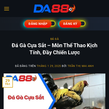
Chuyển
đến
nội
dung
ĐĂNG NHẬP
ĐĂNG KÝ
ĐÁ GÀ
Đá Gà Cựa Sắt – Môn Thể Thao Kịch
Tính, Đầy Chiến Lược
ĐÃ ĐĂNG TRÊN
THÁNG 1 29, 2025
BỞI
TRẦN THỊ MAI ANH
29
Th1