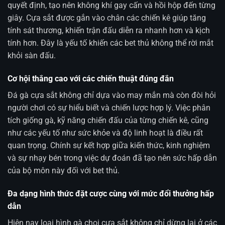
quyết định, tạo nên không khí gay cấn và hồi hộp đến từng
giây. Cựa sắt được gắn vào chân các chiến kê giúp tăng
tính sát thương, khiến trận đấu diễn ra nhanh hơn và kịch
tính hơn. Đây là yếu tố khiến các bet thủ không thể rời mắt
khỏi sàn đấu.
Cơ hội thắng cao với các chiến thuật đúng đắn
Đá gà cựa sắt không chỉ dựa vào may mắn mà còn đòi hỏi
người chơi có sự hiểu biết và chiến lược hợp lý. Việc phân
tích giống gà, kỹ năng chiến đấu của từng chiến kê, cũng
như các yếu tố như sức khỏe và độ linh hoạt là điều rất
quan trọng. Chính sự kết hợp giữa kiến thức, kinh nghiệm
và sự nhạy bén trong việc dự đoán đã tạo nên sức hấp dẫn
của bộ môn này đối với bet thủ.
Đa dạng hình thức đặt cược cùng với mức đổi thưởng hấp
dẫn
Hiện nay loại hình gà chọi cựa sắt không chỉ dừng lại ở các