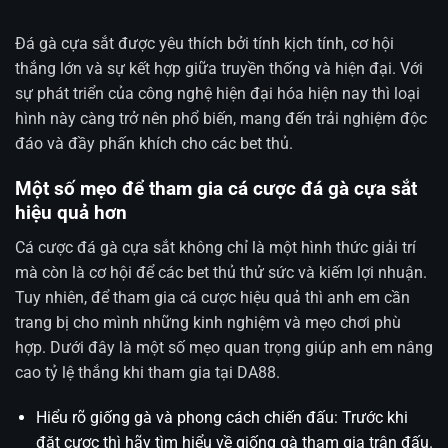
Đá gà cựa sắt được yêu thích bởi tính kịch tính, cơ hội
thắng lớn và sự kết hợp giữa truyền thống và hiện đại. Với
sự phát triển của công nghệ hiện đại hóa hiện nay thì loại
hình này càng trở nên phổ biến, mang đến trải nghiệm độc
đáo và đầy phấn khích cho các bet thủ.
Một số mẹo để tham gia cá cược đá gà cựa sắt
hiệu quả hơn
Cá cược đá gà cựa sắt không chỉ là một hình thức giải trí
mà còn là cơ hội để các bet thủ thử sức và kiếm lợi nhuận.
Tuy nhiên, để tham gia cá cược hiệu quả thì anh em cần
trang bị cho mình những kinh nghiệm và mẹo chơi phù
hợp. Dưới đây là một số mẹo quan trọng giúp anh em nâng
cao tỷ lệ thắng khi tham gia tại DA88.
Hiểu rõ giống gà và phong cách chiến đấu: Trước khi
đặt cược thì hãy tìm hiểu về giống gà tham gia trận đấu.