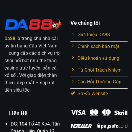
Về chúng tôi
Giới thiệu DA88
Da88
là trang chủ nhà cái
uy tín hàng đầu Việt Nam
Chính sách bảo mật
– cung cấp các dịch vụ trò
Điều khoản sử dụng
chơi nổi bật như thể thao,
casino trực tuyến, bắn cá,
Từ Chối Trách Nhiệm
xổ số . Với giao diện thân
Câu Hỏi Thường Gặp
thiện, đẹp mắt – nạp rút
tiền siêu tốc.
Sơ Đồ Website
Liên Hệ
ĐC: 104 Tổ 40 Kp4, Tân
Chánh Hiệp, Quận 12,