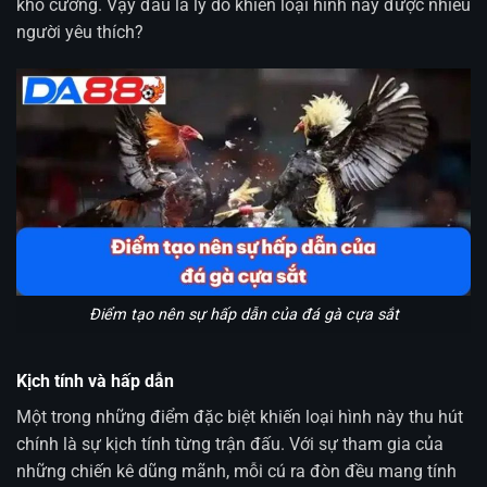
khó cưỡng. Vậy đâu là lý do khiến loại hình này được nhiều
người yêu thích?
Điểm tạo nên sự hấp dẫn của đá gà cựa sắt
Kịch tính và hấp dẫn
Một trong những điểm đặc biệt khiến loại hình này thu hút
chính là sự kịch tính từng trận đấu. Với sự tham gia của
những chiến kê dũng mãnh, mỗi cú ra đòn đều mang tính