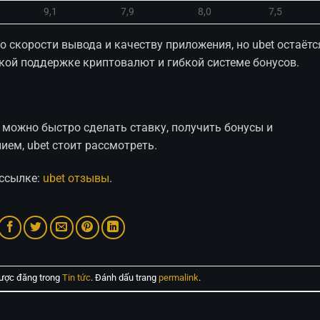
9,1
7,9
8,0
7,5
 скорости вывода и качеству приложения, но ubet остаётс
ой поддержке криптовалют и гибкой системе бонусов.
 можно быстро сделать ставку, получить бонусы и
ем, ubet стоит рассмотреть.
 ссылке:
ubet отзывы
.
ược đăng trong
Tin tức
. Đánh dấu trang
permalink
.