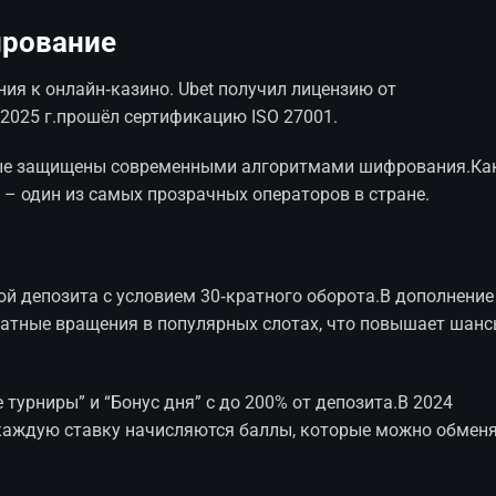
ирование
ния к онлайн‑казино. Ubet получил лицензию от
2025 г.прошёл сертификацию ISO 27001.
нные защищены современными алгоритмами шифрования.Ка
 – один из самых прозрачных операторов в стране.
ой депозита с условием 30‑кратного оборота.В дополнение
атные вращения в популярных слотах, что повышает шан
турниры” и “Бонус дня” с до 200% от депозита.В 2024
 каждую ставку начисляются баллы, которые можно обмен