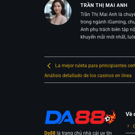
TRẦN THỊ MAI ANH
Trần Thị Mai Anh là chuy
trong ngành iGaming, chu
Anh phụ trách biên tập n
khuyến mãi mới nhất, luôn
La mejor ruleta para principiantes cert
Análisis detallado de los casinos en línea
Về 
Da88
là trang chủ nhà cái uy tín