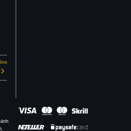
line
hánh
h,