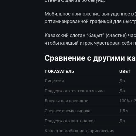
отвечающий за 30 секунд.
Мобильное приложение, выпущенное в 2
оптимизированной графикой для быстр
Казахский слоган “бақыт” (счастье) ча
чтобы каждый игрок чувствовал себя 
Сравнение с другими к
ПОКАЗАТЕЛЬ
UBET
Лицензия
Да
Поддержка казахского языка
Да
Бонусы для новичков
100% + 
Среднее время вывода
1,5 ч
Поддержка криптовалют
Да
Качество мобильного приложения